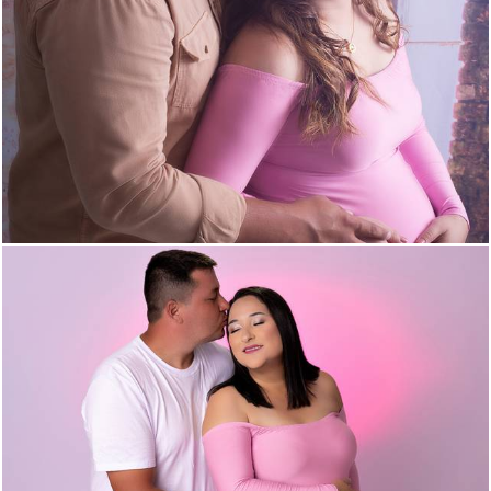
1004
17
374
0