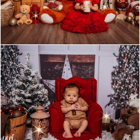
521
1
463
0