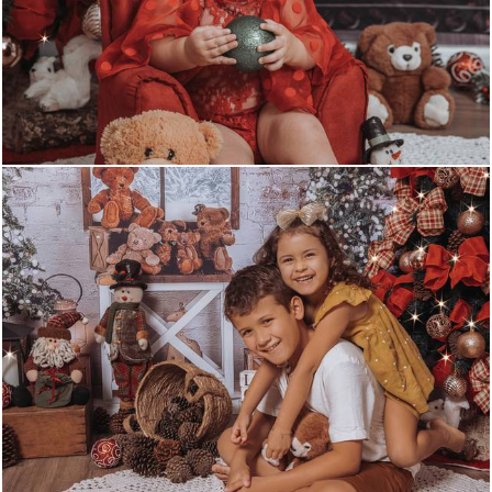
379
0
397
0