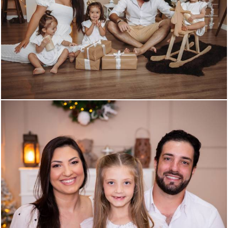
311
0
274
0