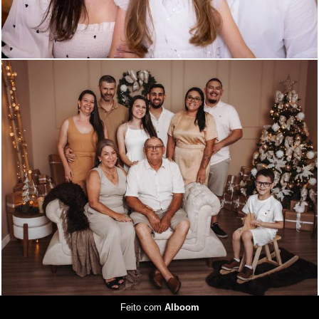
286
0
Feito com
Alboom