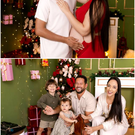
258
0
307
0