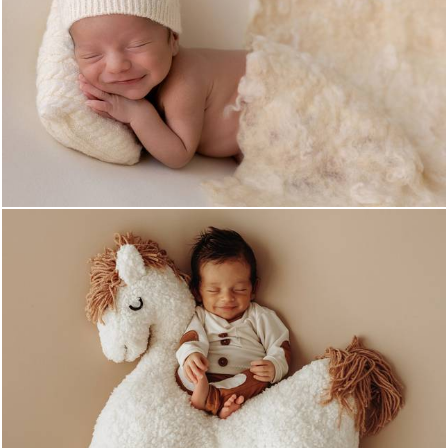
328
1
420
0