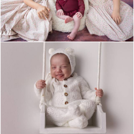
579
0
297
0