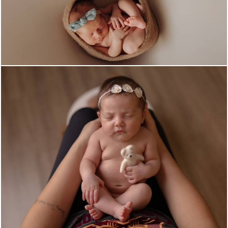
380
0
323
0