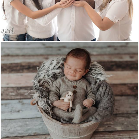
1143
0
251
0