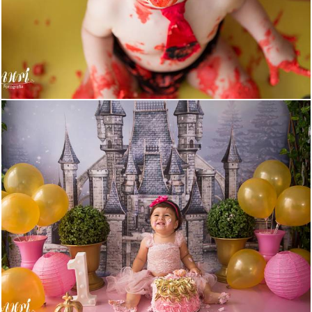
692
0
500
0