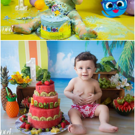
495
0
762
0