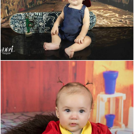
449
6
618
0