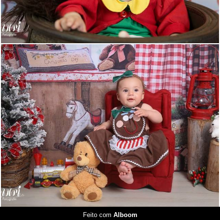
575
14
Feito com
Alboom