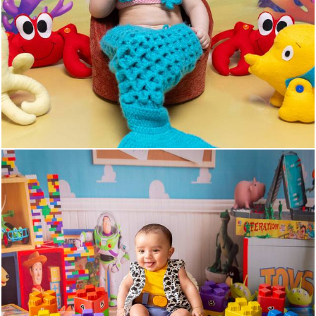
152
0
453
0