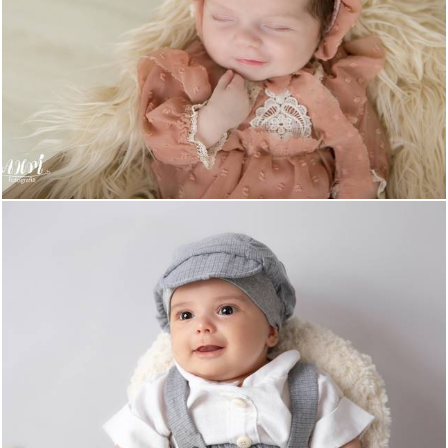
613
1
331
0