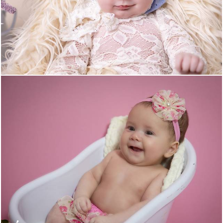
253
0
503
5