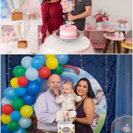
958
8
611
0