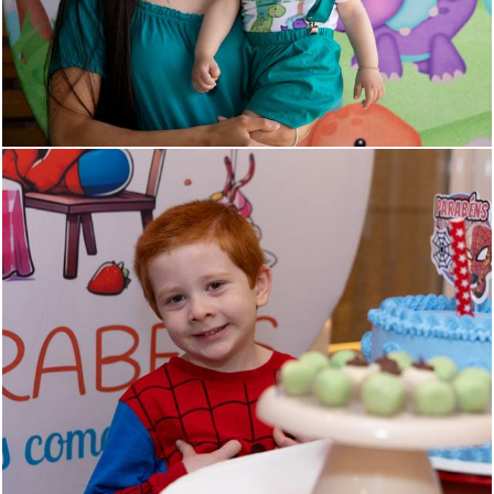
357
1
48
0