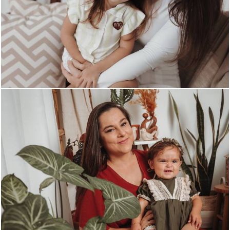
275
0
352
0