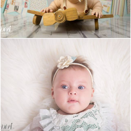
523
0
798
18