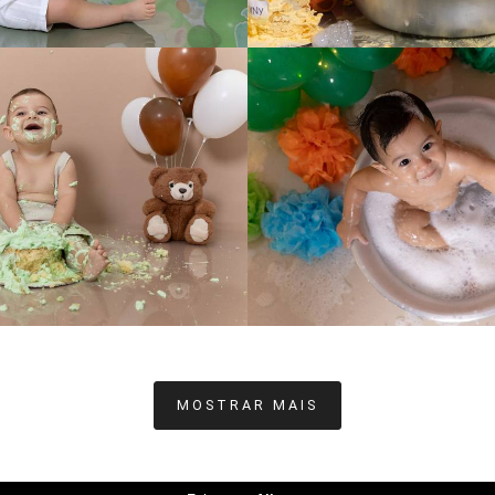
165
0
184
0
MOSTRAR MAIS