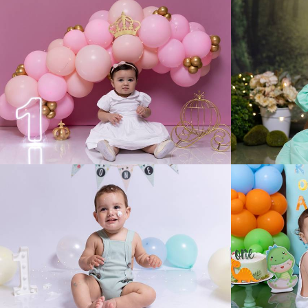
56
0
160
0