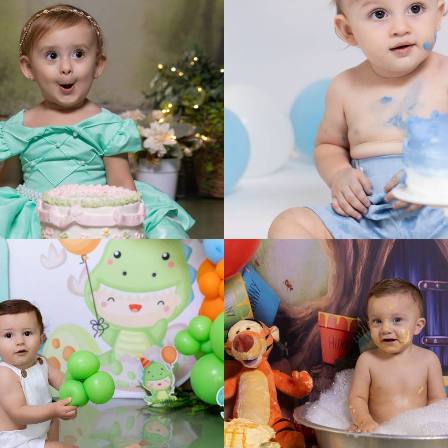
179
0
120
0
183
0
184
0