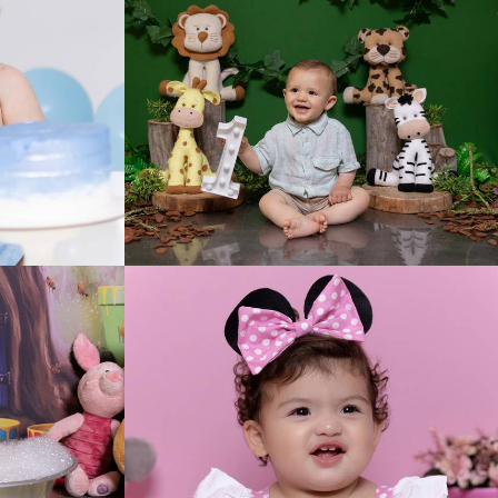
213
0
194
0